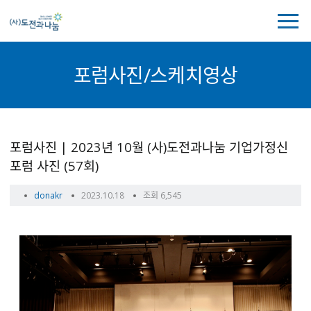
전
체
메
뉴
포럼사진/스케치영상
보
기
포
포럼사진 | 2023년 10월 (사)도전과나눔 기업가정신
럼
포럼 사진 (57회)
사
진/
작
작
donakr
2023.10.18
조회 6,545
스
성
성
케
자
일
치
영
상