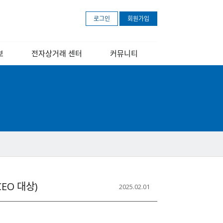
로그인
회원가입
보
전자상거래 센터
커뮤니티
개
센터소개
공지사항
장
교육 안내 포스터
보도자료
교육영상
문의하기
아마존 무료등록
안내
EO 대상)
2025.02.01