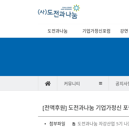
메
도전과나눔
기업가정신포럼
강연
인
메
이사장 인사말
역대강연자
정기
뉴
이사장 동정
포럼소개
교양
비전과 목표
포럼일정
연혁
당월포럼신청
커뮤니티
공지사
조직도
포럼사진/
스케치영상
찾아오시는길
강연자 발표자료
공
[전액후원] 도전과나눔 기업가정신 포럼
지
사
첨부파일
도전과나눔 자강산업 5기 나
항