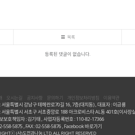
목록
등록된 댓글이 없습니다.
개
오시는길
공지사항
문의하기
개인정보처리방침
이용약관
: 서울특별시 강남구 테헤란로70길 16, 7층(대치동) , 대표자 : 이금룡
: 서울특별시 서초구 서초중앙로 188 아크로비스타 AL동 401호(이사장실
보호책임자 : 김기태 , 사업자등록번호 : 110-82-17366
02-558-5875 , FAX : 02-558-5876 ,
Facebook 바로가기
IGHTⓒ (사)도전과나눔 LTD. ALL RIGHT RESERVED