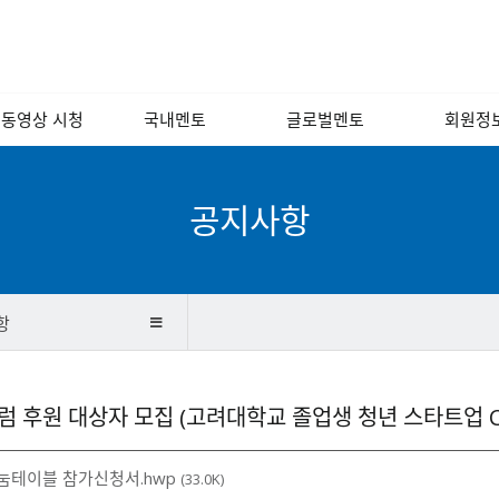
 동영상 시청
국내멘토
글로벌멘토
회원정
 포럼 영상
경영/인사/연사/
해외
회원소
노무
 인문학 교실
국내
회원광
공지사항
소프트웨어/인터넷/
모바일
기술개발/디자인/
벤처캐피털
항
금융/회계/세무
법률/특허/법무
 후원 대상자 모집 (고려대학교 졸업생 청년 스타트업 C
마케팅/홍보/언론
제조/유통/서비스
눔테이블 참가신청서.hwp
(33.0K)