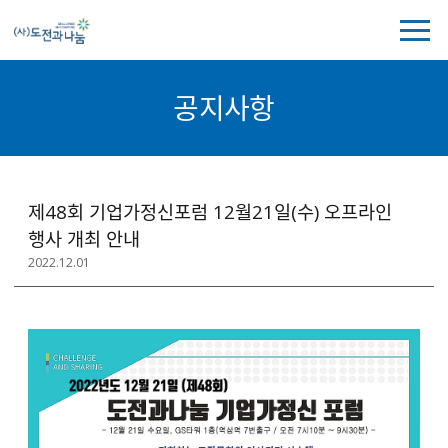
전
체
메
뉴
공지사항
보
기
공
제48회 기업가정신포럼 12월21일(수) 오프라인
지
행사 개최 안내
사
2022.12.01
항