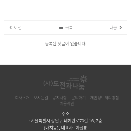
이전
목록
다음
댓
글
등록된 댓글이 없습니다.
목
록
회사소개
오시는길
공지사항
문의하기
개인정보처리방침
이용약관
주소
: 서울특별시 강남구 테헤란로70길 16, 7층
(대치동) , 대표자 : 이금룡