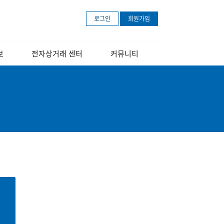
로그인
회원가입
보
전자상거래 센터
커뮤니티
개
센터소개
공지사항
장
교육 안내 포스터
보도자료
교육영상
문의하기
아마존 무료등록
안내