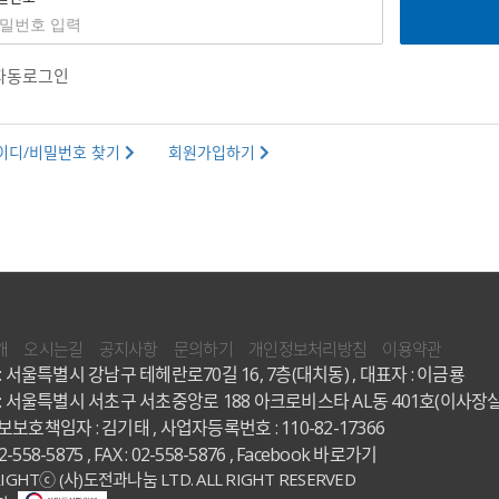
자동로그인
이디/비밀번호 찾기
회원가입하기
개
오시는길
공지사항
문의하기
개인정보처리방침
이용약관
: 서울특별시 강남구 테헤란로70길 16, 7층(대치동) , 대표자 : 이금룡
: 서울특별시 서초구 서초중앙로 188 아크로비스타 AL동 401호(이사장실
보호책임자 : 김기태 , 사업자등록번호 : 110-82-17366
02-558-5875 , FAX : 02-558-5876 ,
Facebook 바로가기
IGHTⓒ (사)도전과나눔 LTD. ALL RIGHT RESERVED