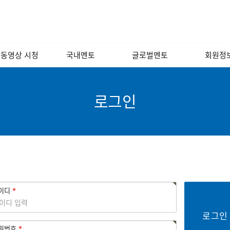
 동영상 시청
국내멘토
글로벌멘토
회원정
 포럼 영상
경영/인사/연사/
해외
회원소
노무
 인문학 교실
국내
회원광
로그인
소프트웨어/인터넷/
모바일
기술개발/디자인/
벤처캐피털
금융/회계/세무
법률/특허/법무
이디
마케팅/홍보/언론
제조/유통/서비스
밀번호