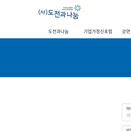
메
도전과나눔
기업가정신포럼
강연
인
메
이사장 인사말
역대강연자
정기
뉴
이사장 동정
포럼소개
교양
비전과 목표
포럼일정
연혁
당월포럼신청
조직도
포럼사진/
스케치영상
찾아오시는길
강연자 발표자료
로
회
아
그
원
인
로
그
비
인