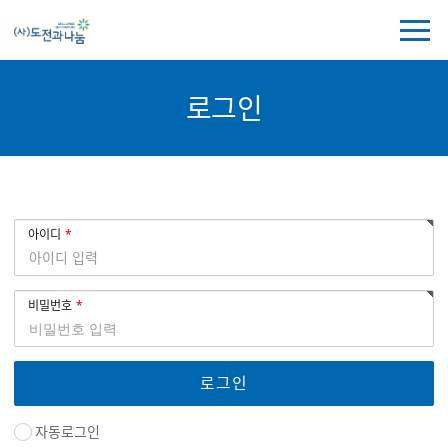
전
체
메
뉴
로그인
보
기
로
회
아이디
그
원
인
로
그
비밀번호
인
자동로그인