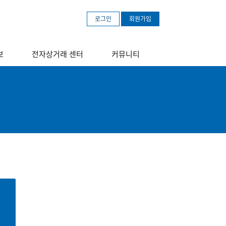
로그인
회원가입
보
전자상거래 센터
커뮤니티
개
센터소개
공지사항
장
교육 안내 포스터
보도자료
교육영상
문의하기
아마존 무료등록
안내