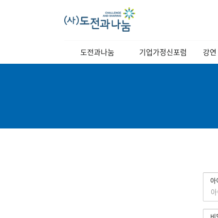
메
도전과나눔
기업가정신포럼
강연
인
메
이사장 인사말
역대강연자
정기
뉴
이사장 동정
포럼소개
교양
비전과 목표
포럼일정
연혁
당월포럼신청
조직도
포럼사진/
스케치영상
찾아오시는길
강연자 발표자료
로
회
아
그
원
인
로
그
비
인