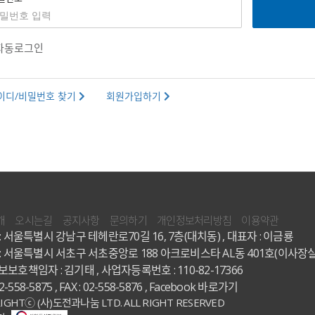
자동로그인
이디/비밀번호 찾기
회원가입하기
개
오시는길
공지사항
문의하기
개인정보처리방침
이용약관
: 서울특별시 강남구 테헤란로70길 16, 7층(대치동) , 대표자 : 이금룡
: 서울특별시 서초구 서초중앙로 188 아크로비스타 AL동 401호(이사장실
보호책임자 : 김기태 , 사업자등록번호 : 110-82-17366
02-558-5875 , FAX : 02-558-5876 ,
Facebook 바로가기
IGHTⓒ (사)도전과나눔 LTD. ALL RIGHT RESERVED