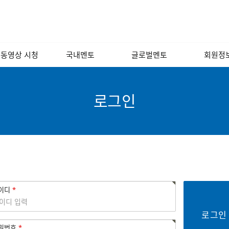
 동영상 시청
국내멘토
글로벌멘토
회원정
 포럼 영상
경영/인사/연사/
해외
회원소
노무
 인문학 교실
국내
회원광
로그인
소프트웨어/인터넷/
모바일
기술개발/디자인/
벤처캐피털
금융/회계/세무
법률/특허/법무
이디
마케팅/홍보/언론
제조/유통/서비스
밀번호