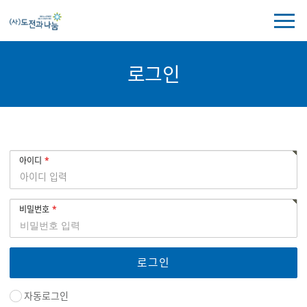
전
체
메
뉴
로그인
보
기
로
회
아이디
그
원
인
로
그
비밀번호
인
자동로그인