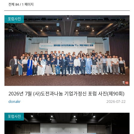
영
전체 84 / 1 페이지
상
카
포럼사진
테
고
리
2026년 7월 (사)도전과나눔 기업가정신 포럼 사진(제90회)
donakr
2026-07-22
포럼사진