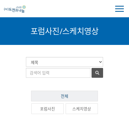
전
체
메
뉴
포럼사진/스케치영상
보
기
포
게
검
럼
시
색
검
사
물
대
색
진/
검
상
어
스
색
케
포
치
전체
럼
영
사
상
포럼사진
스케치영상
진/
목
스
록
케
치