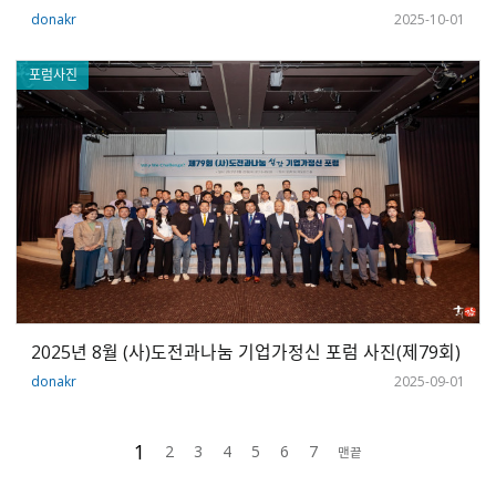
donakr
2025-10-01
포럼사진
2025년 8월 (사)도전과나눔 기업가정신 포럼 사진(제79회)
donakr
2025-09-01
1
2
3
4
5
6
7
맨끝