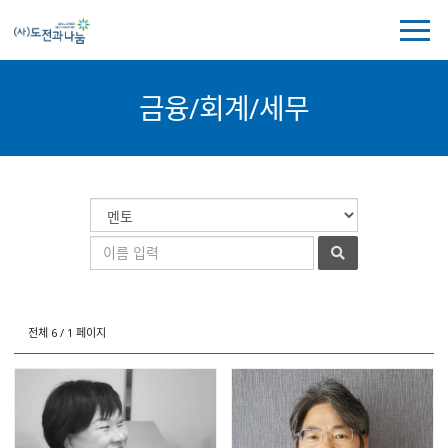
전
체
메
뉴
금융/회계/세무
보
기
금
게
검
융/
시
색
검
회
물
대
색
계/
검
상
어
세
색
무
전체 6 / 1 페이지