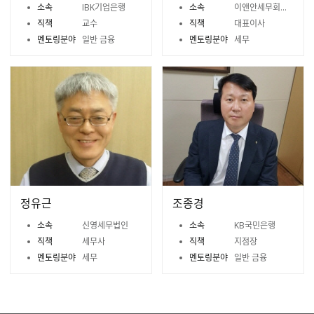
소속
IBK기업은행
소속
이앤안세무회계사무소
직책
교수
직책
대표이사
멘토링분야
일반 금융
멘토링분야
세무
정유근
조종경
소속
신영세무법인
소속
KB국민은행
직책
세무사
직책
지점장
멘토링분야
세무
멘토링분야
일반 금융