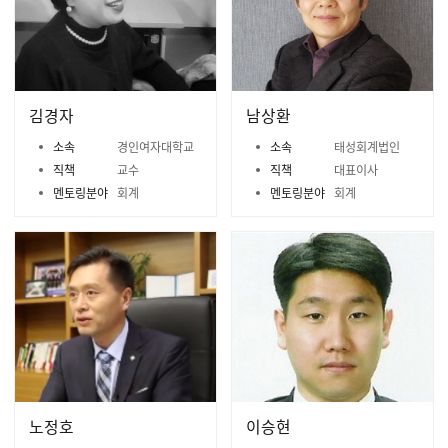
김경자
남상환
소속
경인여자대학교
소속
태성회계법인
직책
교수
직책
대표이사
멘토링분야
회계
멘토링분야
회계
노정호
이승현