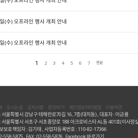
일(수) 오프라인 행사 개최 안내
일(수) 오프라인 행사 개최 안내
일(수) 오프라인 행사 개최 안내
1
2
3
4
5
6
7
맨끝
개
오시는길
공지사항
문의하기
개인정보처리방침
이용약관
: 서울특별시 강남구 테헤란로70길 16, 7층(대치동) , 대표자 : 이금룡
: 서울특별시 서초구 서초중앙로 188 아크로비스타 AL동 401호(이사장실
보호책임자 : 김기태 , 사업자등록번호 : 110-82-17366
02-558-5875 , FAX : 02-558-5876 ,
Facebook 바로가기