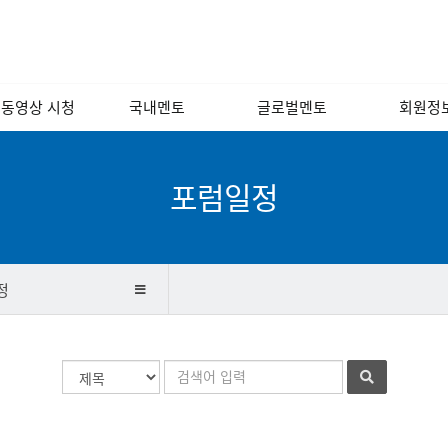
 동영상 시청
국내멘토
글로벌멘토
회원정
 포럼 영상
경영/인사/연사/
해외
회원소
노무
 인문학 교실
국내
회원광
포럼일정
소프트웨어/인터넷/
모바일
기술개발/디자인/
벤처캐피털
정
금융/회계/세무
법률/특허/법무
검
검
마케팅/홍보/언론
색
색
대
어
제조/유통/서비스
상