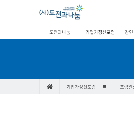
메
도전과나눔
기업가정신포럼
강연
인
메
이사장 인사말
역대강연자
정기
뉴
이사장 동정
포럼소개
교양
비전과 목표
포럼일정
연혁
당월포럼신청
기업가정신포럼
포럼일
조직도
포럼사진/
스케치영상
찾아오시는길
강연자 발표자료
포
게
럼
시
일
물
정
검