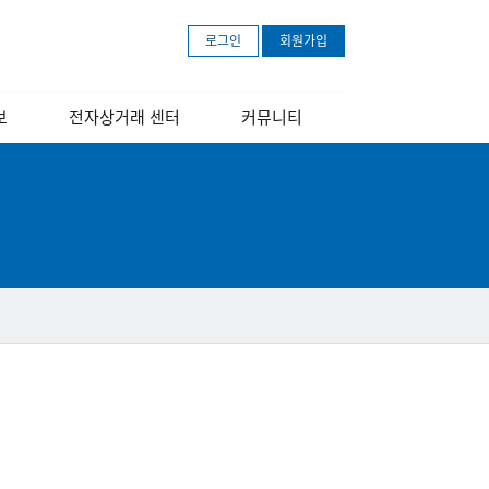
로그인
회원가입
보
전자상거래 센터
커뮤니티
개
센터소개
공지사항
장
교육 안내 포스터
보도자료
교육영상
문의하기
아마존 무료등록
안내