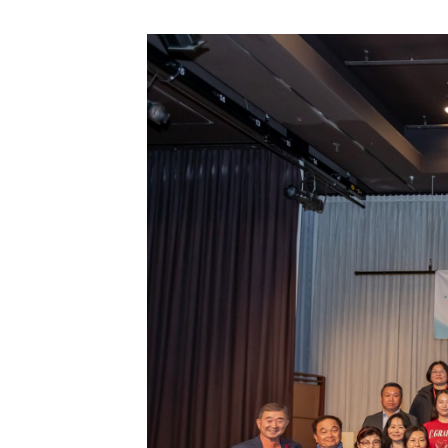
스
자
일
케
치
영
상