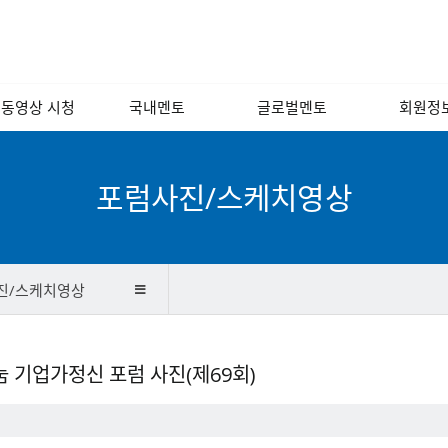
 동영상 시청
국내멘토
글로벌멘토
회원정
 포럼 영상
경영/인사/연사/
해외
회원소
노무
 인문학 교실
국내
회원광
포럼사진/스케치영상
소프트웨어/인터넷/
모바일
기술개발/디자인/
벤처캐피털
진/스케치영상
금융/회계/세무
법률/특허/법무
나눔 기업가정신 포럼 사진(제69회)
마케팅/홍보/언론
제조/유통/서비스