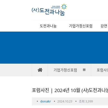
메
도전과나눔
기업가정신포럼
강연
인
메
이사장 인사말
역대강연자
정기
뉴
이사장 동정
포럼소개
교양
비전과 목표
포럼일정
연혁
당월포럼신청
기업가정신포럼
포럼사
조직도
포럼사진/
스케치영상
찾아오시는길
강연자 발표자료
포
포럼사진 | 2024년 10월 (사)도전과
럼
사
작
작
donakr
2024.10.23
조회 3,399
진/
성
성