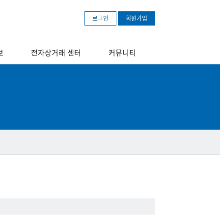
로그인
회원가입
보
전자상거래 센터
커뮤니티
개
센터소개
공지사항
장
교육 안내 포스터
보도자료
교육영상
문의하기
아마존 무료등록
안내