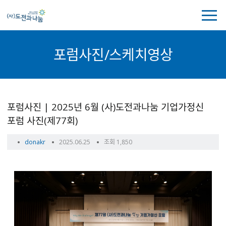
전
체
메
뉴
포럼사진/스케치영상
보
기
포
포럼사진 | 2025년 6월 (사)도전과나눔 기업가정신
럼
포럼 사진(제77회)
사
진/
작
작
donakr
2025.06.25
조회 1,850
스
성
성
케
자
일
치
영
상