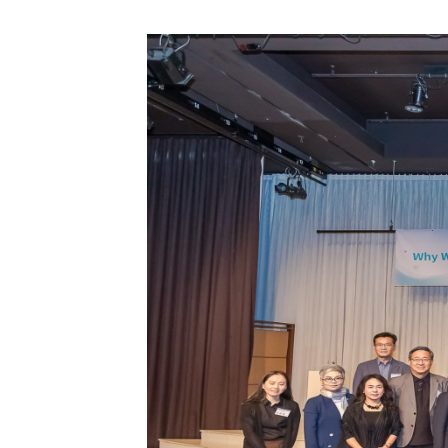
스
자
일
케
치
영
상