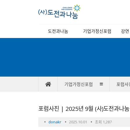
메
도전과나눔
기업가정신포럼
강연
인
메
이사장 인사말
역대강연자
정기
뉴
이사장 동정
포럼소개
교양
비전과 목표
포럼일정
연혁
당월포럼신청
기업가정신포럼
포럼사
조직도
포럼사진/
스케치영상
찾아오시는길
강연자 발표자료
포
포럼사진 | 2025년 9월 (사)도전과나
럼
사
작
작
donakr
2025.10.01
조회 1,287
진/
성
성