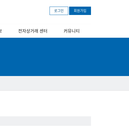
로그인
회원가입
보
전자상거래 센터
커뮤니티
개
센터소개
공지사항
장
교육 안내 포스터
보도자료
교육영상
문의하기
아마존 무료등록
안내