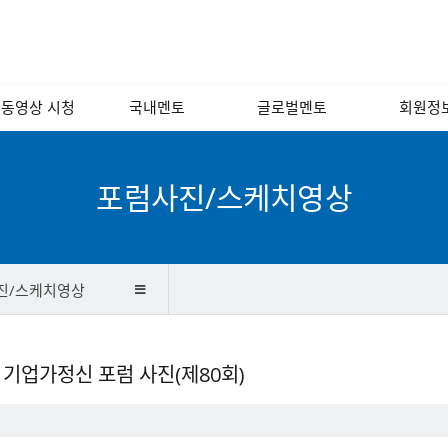
 동영상 시청
국내멘토
글로벌멘토
회원정
 포럼 영상
경영/인사/연사/
해외
회원소
노무
 인문학 교실
국내
회원광
포럼사진/스케치영상
소프트웨어/인터넷/
모바일
기술개발/디자인/
벤처캐피털
진/스케치영상
금융/회계/세무
법률/특허/법무
눔 기업가정신 포럼 사진(제80회)
마케팅/홍보/언론
제조/유통/서비스