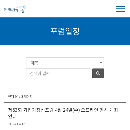
전
체
메
뉴
포럼일정
보
기
포
게
검
럼
시
색
검
일
물
대
색
정
검
상
어
색
전체 94 / 3 페이지
제63회 기업가정신포럼 4월 24일(수) 오프라인 행사 개최
안내
2024.04.01