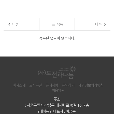
이전
목록
다음
댓
글
등록된 댓글이 없습니다.
목
록
회사소개
오시는길
공지사항
문의하기
개인정보처리방침
이용약관
주소
: 서울특별시 강남구 테헤란로70길 16, 7층
(대치동) , 대표자 : 이금룡