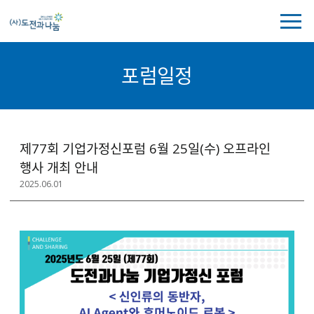
전
체
메
뉴
포럼일정
보
기
포
제77회 기업가정신포럼 6월 25일(수) 오프라인
럼
행사 개최 안내
일
2025.06.01
정