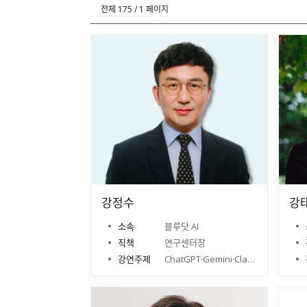
자
색
전체 175 / 1 페이지
강정수
강
소속
블루닷 AI
직책
연구센터장
강연주제
ChatGPT·Gemini·Claude, AI 삼국지의 최후 승자는 누구인가?