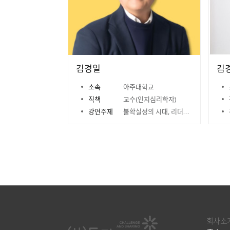
김경일
김
소속
아주대학교
직책
교수(인지심리학자)
강연주제
불확실성의 시대, 리더의 메타인지 능력을 키워라
회사소