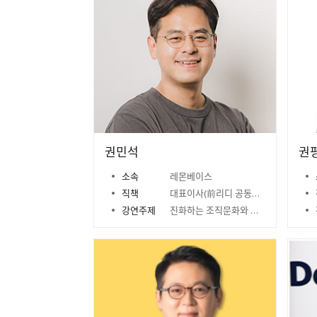
권민석
권
소속
레몬베이스
직책
대표이사(前리디 공동대표)
강연주제
진화하는 조직문화와 인사관리 시스템