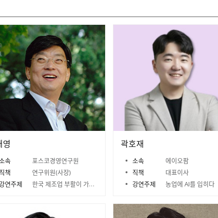
태영
곽호재
소속
포스코경영연구원
소속
에이오팜
직책
연구위원(사장)
직책
대표이사
강연주제
한국 제조업 부활이 가능한가?
강연주제
농업에 AI를 입히다