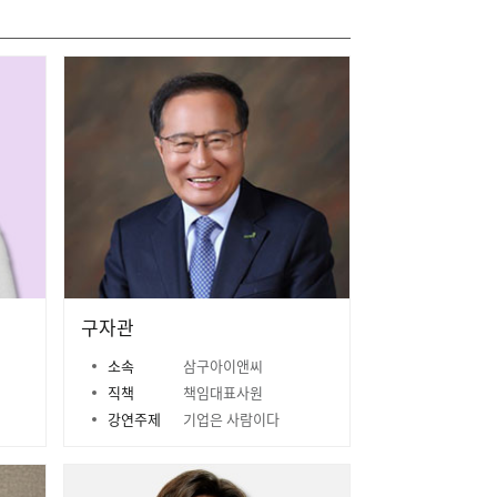
구자관
소속
삼구아이앤씨
직책
책임대표사원
강연주제
기업은 사람이다