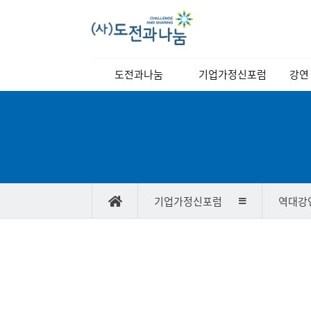
메
도전과나눔
기업가정신포럼
강연
인
메
이사장 인사말
역대강연자
정기
뉴
이사장 동정
포럼소개
교양
비전과 목표
포럼일정
연혁
당월포럼신청
기업가정신포럼
역대강
조직도
포럼사진/
스케치영상
찾아오시는길
강연자 발표자료
역
게
대
시
강
물
연
검