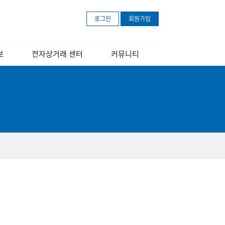
로그인
회원가입
보
전자상거래 센터
커뮤니티
개
센터소개
공지사항
장
교육 안내 포스터
보도자료
교육영상
문의하기
아마존 무료등록
안내