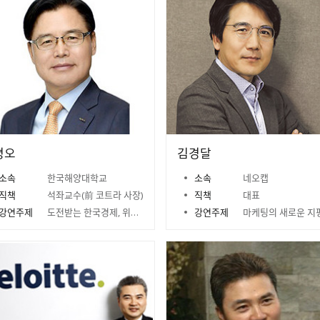
평오
김경달
소속
한국해양대학교
소속
네오캡
직책
석좌교수(前 코트라 사장)
직책
대표
강연주제
도전받는 한국경제, 위기를 기회로
강연주제
마케팅의 새로운 지평을 열