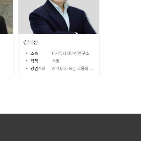
김덕진
소속
IT커뮤니케이션연구소
직책
소장
강연주제
AI가 다시 쓰는 고용의 법칙