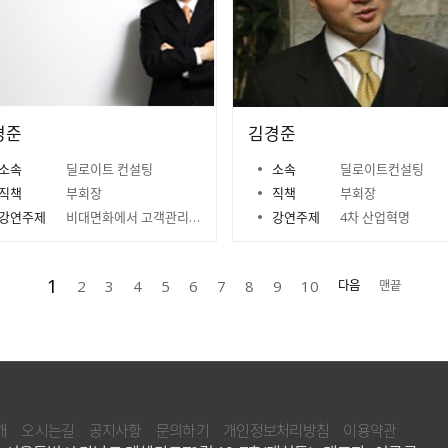
경준
김경준
소속
딜로이트 컨설팅
소속
딜로이트컨설팅
직책
부회장
직책
부회장
강연주제
비대면화에서 고객관리를 어떻게 해야 하는가?
강연주제
4차 산업혁명
1
2
3
4
5
6
7
8
9
10
다음
맨끝
개
오시는길
공지사항
문의하기
개인정보처리방침
이용약관