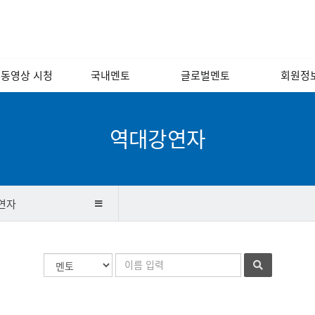
 동영상 시청
국내멘토
글로벌멘토
회원정
 포럼 영상
경영/인사/연사/
해외
회원소
노무
 인문학 교실
국내
회원광
역대강연자
소프트웨어/인터넷/
모바일
기술개발/디자인/
벤처캐피털
연자
금융/회계/세무
법률/특허/법무
검
검
마케팅/홍보/언론
색
색
대
어
제조/유통/서비스
상