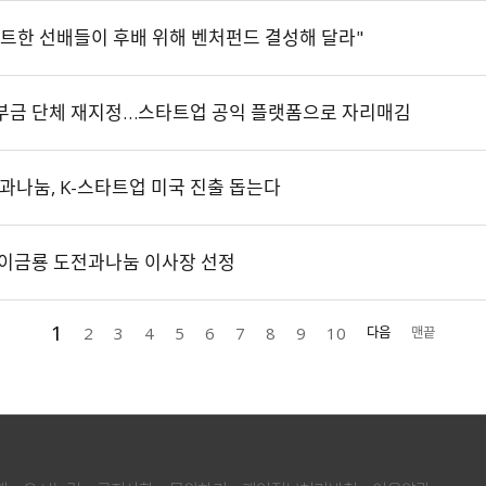
시트한 선배들이 후배 위해 벤처펀드 결성해 달라"
기부금 단체 재지정…스타트업 공익 플랫폼으로 자리매김
과나눔, K-스타트업 미국 진출 돕는다
에 이금룡 도전과나눔 이사장 선정
1
2
3
4
5
6
7
8
9
10
다음
맨끝