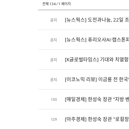
색
전체 134 / 1 페이지
[뉴스웍스] 도전과나눔, 22일 
공지
[뉴스웍스] 퓨리오사AI·캡스톤
공지
[K글로벌타임스] 기대와 치열함의 
공지
[이코노믹 리뷰] 이금룡 전 한국
공지
[매일경제] 한성숙 장관 “지방 
130
[아주경제] 한성숙 장관 "로컬창
129