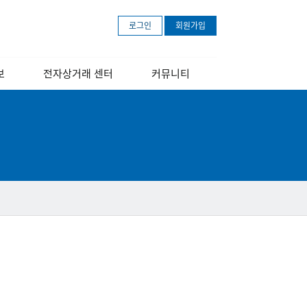
로그인
회원가입
보
전자상거래 센터
커뮤니티
개
센터소개
공지사항
장
교육 안내 포스터
보도자료
교육영상
문의하기
아마존 무료등록
안내