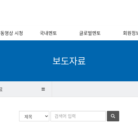
 동영상 시청
국내멘토
글로벌멘토
회원정
 포럼 영상
경영/인사/연사/
해외
회원소
노무
 인문학 교실
국내
회원광
보도자료
소프트웨어/인터넷/
모바일
기술개발/디자인/
벤처캐피털
료
금융/회계/세무
법률/특허/법무
검
검
마케팅/홍보/언론
색
색
대
어
제조/유통/서비스
상