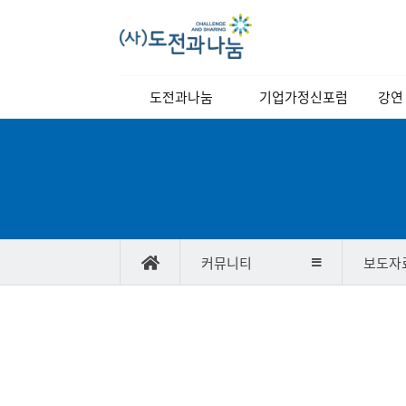
메
도전과나눔
기업가정신포럼
강연
인
메
이사장 인사말
역대강연자
정기
뉴
이사장 동정
포럼소개
교양
비전과 목표
포럼일정
연혁
당월포럼신청
커뮤니티
보도자
조직도
포럼사진/
스케치영상
찾아오시는길
강연자 발표자료
보
게
도
시
자
물
료
검