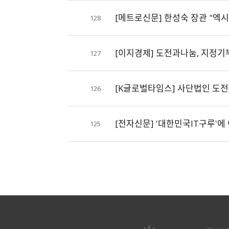
[메트로신문] 한성숙 장관 "엑
128
[이지경제] 도전과나눔, 지정
127
[K글로벌타임스] 사단법인 도전
126
[전자신문] '대한민국IT구루'
125