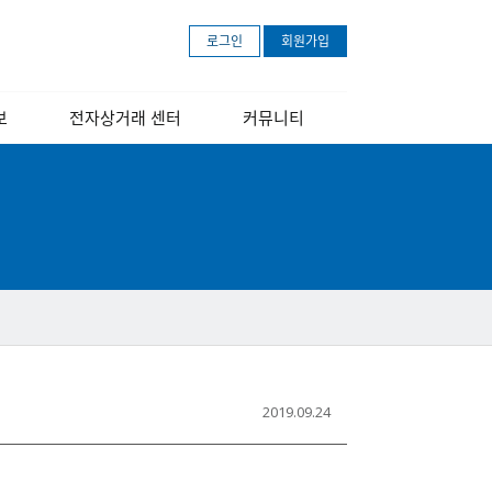
로그인
회원가입
보
전자상거래 센터
커뮤니티
개
센터소개
공지사항
장
교육 안내 포스터
보도자료
교육영상
문의하기
아마존 무료등록
안내
2019.09.24