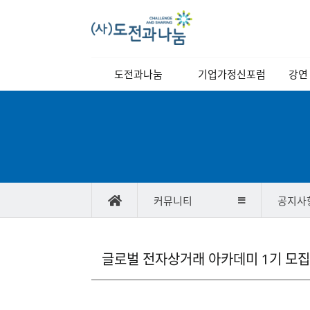
메
도전과나눔
기업가정신포럼
강연
인
메
이사장 인사말
역대강연자
정기
뉴
이사장 동정
포럼소개
교양
비전과 목표
포럼일정
연혁
당월포럼신청
커뮤니티
공지사
조직도
포럼사진/
스케치영상
찾아오시는길
강연자 발표자료
공
글로벌 전자상거래 아카데미 1기 모집
지
사
항