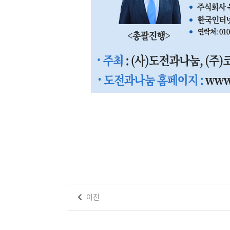
이전
댓
글