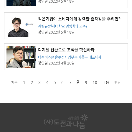
강연일
2022년 5월 18일
작은기업이 소비자에게 강력한 존재감을 주려면?
강연자
김병규(연세대학교 경영학과 교수)
강연일
2022년 5월 18일
디지털 전환으로 조직을 혁신하라
강연자
더존비즈온 솔루션사업부문 지용구 대표이사
강연일
2022년 4월 20일
8
1
2
3
4
5
6
7
9
10
처음
다음
맨끝