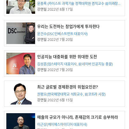
강연자
윤종록 (카이스트 과학기술 정책대학원 겸직교수 前미래창조과학부 2차관, NIPA 원장)
강연일
2022년 8월 17일
우리는 도전하는 창업가에게 투자한다
강연자
윤건수(DSC인베스트먼트 대표이사)
강연일
2022년 7월 20일
인공지능 대중화를 위한 위대한 도전
강연자
김성훈(업스테이지 대표이사, 前네이버 인공지능 총괄)
강연일
2022년 7월 20일
최근 글로벌 경제환경의 위협요인은?
강연자
권평오(한국해양대학교 석좌교수, 前코트라 사장)
강연일
2022년 6월 15일
매출의 규모가 아니라, 존재감의 크기로 승부하라
강연자
이근상(케이에스아이디어 대표이사)