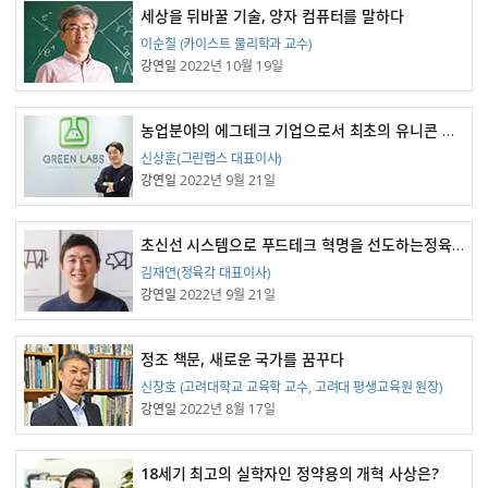
세상을 뒤바꿀 기술, 양자 컴퓨터를 말하다
강연자
이순칠 (카이스트 물리학과 교수)
강연일
2022년 10월 19일
농업분야의 에그테크 기업으로서 최초의 유니콘 기업인 그린랩스
강연자
신상훈(그린랩스 대표이사)
강연일
2022년 9월 21일
초신선 시스템으로 푸드테크 혁명을 선도하는정육각
강연자
김재연(정육각 대표이사)
강연일
2022년 9월 21일
정조 책문, 새로운 국가를 꿈꾸다
강연자
신창호 (고려대학교 교육학 교수, 고려대 평생교육원 원장)
강연일
2022년 8월 17일
18세기 최고의 실학자인 정약용의 개혁 사상은?