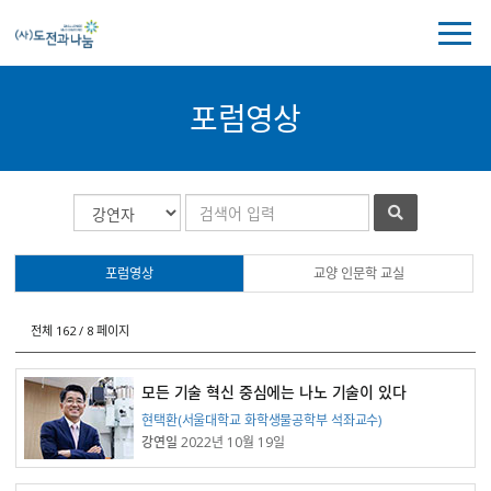
전
체
메
뉴
포럼영상
보
기
포
게
검
검
럼
시
색
색
영
물
대
어
상
검
상
포럼영상
교양 인문학 교실
목
색
록
전체 162 / 8 페이지
모든 기술 혁신 중심에는 나노 기술이 있다
강연자
현택환(서울대학교 화학생물공학부 석좌교수)
강연일
2022년 10월 19일